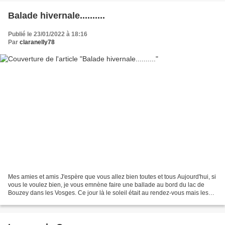
Balade hivernale..........
Publié le 23/01/2022 à 18:16
Par
claranelly78
Mes amies et amis J'espère que vous allez bien toutes et tous Aujourd'hui, si
vous le voulez bien, je vous emnène faire une ballade au bord du lac de
Bouzey dans les Vosges. Ce jour là le soleil était au rendez-vous mais les
températures étaient bien...