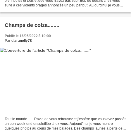
bien toutes et tous et que vous n'avez pas subit trop de dégâts chez vous
suite à ces violents orages annoncés un peu partout. Aujourd'hui je vous
enmène en balade dans cette Roseraie...
Champs de colza........
Publié le 16/05/2022 à 10:00
Par
claranelly78
Tout le monde....... Ravie de vous retrouvez et j'espère que vous avez passés
un bon week-end ensoleillée chez vous. Aujourd' hui je vous montre
quelques photos au cours de mes balades. Des champs jaunes à perte de