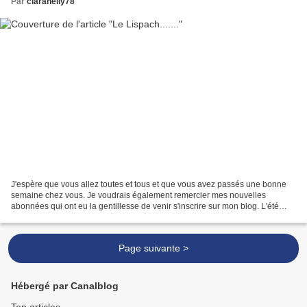
Par
claranelly78
J'espère que vous allez toutes et tous et que vous avez passés une bonne
semaine chez vous. Je voudrais également remercier mes nouvelles
abonnées qui ont eu la gentillesse de venir s'inscrire sur mon blog. L'été
indien se poursuit à la Bresse dans les...
Page suivante >
Hébergé par Canalblog