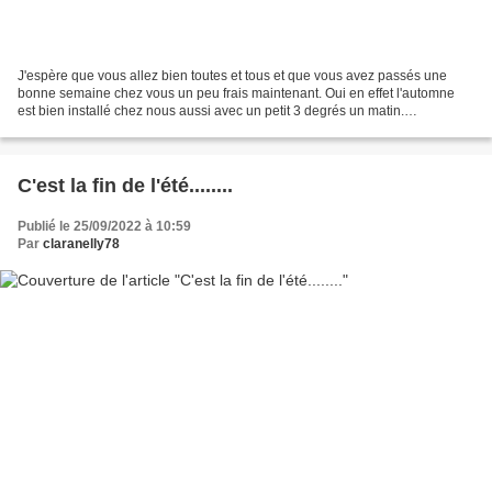
J'espère que vous allez bien toutes et tous et que vous avez passés une
bonne semaine chez vous un peu frais maintenant. Oui en effet l'automne
est bien installé chez nous aussi avec un petit 3 degrés un matin.
Aujourd'hui, je vous montre quelques photos...
C'est la fin de l'été........
Publié le 25/09/2022 à 10:59
Par
claranelly78