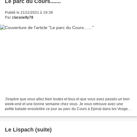
Le parc du Cours.......
Publié le 21/11/2021 à 19:38
Par
claranelly78
J'espère que vous allez bien toutes et tous et que vous avez passés un bon
week-end et une bonne semaine chez vous. Je vous retrouve avec une
petite balade ensoleilée ce jour au parc du Cours à Epinal dans les Vosges
au bord de la Moselle. Au printemps...
Le Lispach (suite)