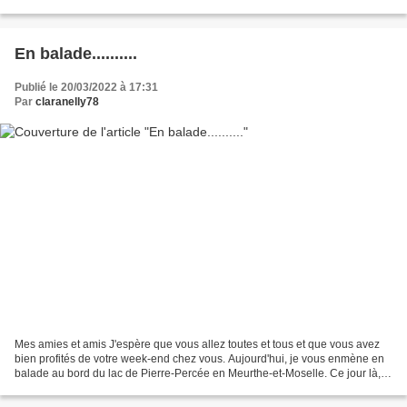
vue près de chez moi. Les champs de...
En balade..........
Publié le 20/03/2022 à 17:31
Par
claranelly78
Mes amies et amis J'espère que vous allez toutes et tous et que vous avez
bien profités de votre week-end chez vous. Aujourd'hui, je vous enmène en
balade au bord du lac de Pierre-Percée en Meurthe-et-Moselle. Ce jour là, le
soleil était au rendez-vous....