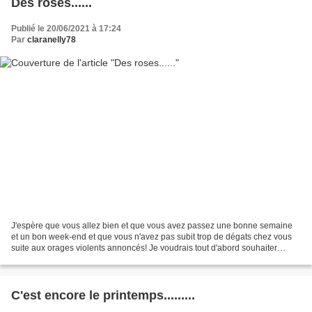
Des roses......
Publié le 20/06/2021 à 17:24
Par
claranelly78
J'espère que vous allez bien et que vous avez passez une bonne semaine
et un bon week-end et que vous n'avez pas subit trop de dégats chez vous
suite aux orages violents annoncés! Je voudrais tout d'abord souhaiter
une..... Je vous retrouve avec plaisir...
C'est encore le printemps.........