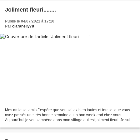
Joliment fleuri........
Publié le 04/07/2021 à 17:10
Par
claranelly78
Mes amies et amis J'espère que vous allez bien toutes et tous et que vous
avez passés une très bonne semaine et un bon week-end chez vous.
Aujourd'hui je vous emnène dans mon village qui est joliment fleuri. Je suis
en admiration de voir toutes ces fleurs...