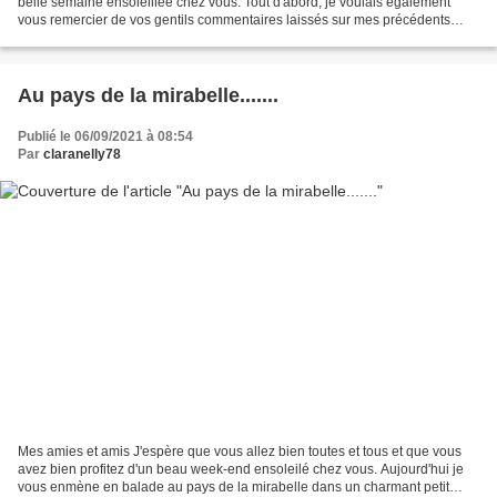
belle semaine ensoleillée chez vous. Tout d'abord, je voulais également
vous remercier de vos gentils commentaires laissés sur mes précédents
billets. Aujourd'hui, nous allons...
Au pays de la mirabelle.......
Publié le 06/09/2021 à 08:54
Par
claranelly78
Mes amies et amis J'espère que vous allez bien toutes et tous et que vous
avez bien profitez d'un beau week-end ensoleilé chez vous. Aujourd'hui je
vous enmène en balade au pays de la mirabelle dans un charmant petit