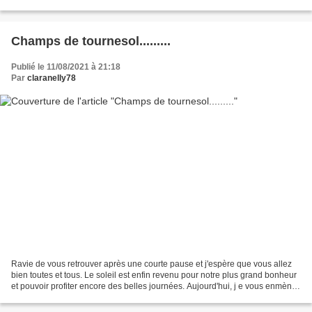
village situé à Gugney-aux-Aulx dans...
Champs de tournesol.........
Publié le 11/08/2021 à 21:18
Par
claranelly78
Ravie de vous retrouver après une courte pause et j'espère que vous allez
bien toutes et tous. Le soleil est enfin revenu pour notre plus grand bonheur
et pouvoir profiter encore des belles journées. Aujourd'hui, j e vous enmène
en balade tout près de...