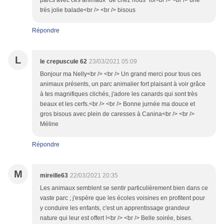
parcs avec ces animaux "de chez nous" lol<br /> <br /> une
très jolie balade<br /> <br /> bisous
Répondre
L
le crepuscule 62
23/03/2021 05:09
Bonjour ma Nelly<br /> <br /> Un grand merci pour tous ces
animaux présents, un parc animalier fort plaisant à voir grâce
à tes magnifiques clichés, j'adore les canards qui sont très
beaux et les cerfs.<br /> <br /> Bonne jurnée ma douce et
gros bisous avec plein de caresses à Canina<br /> <br />
Méline
Répondre
M
mireille63
22/03/2021 20:35
Les animaux semblent se sentir particulièrement bien dans ce
vaste parc ; j'espère que les écoles voisines en profitent pour
y conduire les enfants, c'est un apprentissage grandeur
nature qui leur est offert !<br /> <br /> Belle soirée, bises.