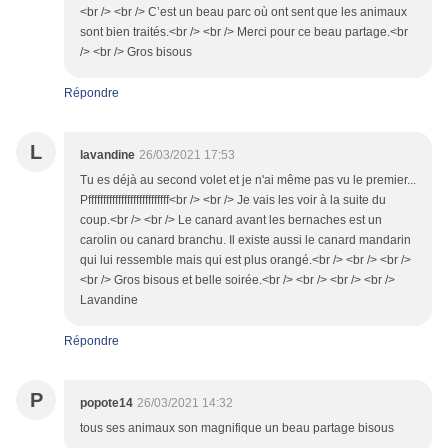
<br /> <br /> C’est un beau parc où ont sent que les animaux
sont bien traités.<br /> <br /> Merci pour ce beau partage.<br
/> <br /> Gros bisous
Répondre
L
lavandine
26/03/2021 17:53
Tu es déjà au second volet et je n'ai même pas vu le premier...
Pfffffffffffffffffffffffffff<br /> <br /> Je vais les voir à la suite du
coup.<br /> <br /> Le canard avant les bernaches est un
carolin ou canard branchu. Il existe aussi le canard mandarin
qui lui ressemble mais qui est plus orangé.<br /> <br /> <br />
<br /> Gros bisous et belle soirée.<br /> <br /> <br /> <br />
Lavandine
Répondre
P
popote14
26/03/2021 14:32
tous ses animaux son magnifique un beau partage bisous