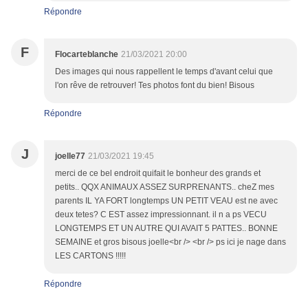
Répondre
F
Flocarteblanche
21/03/2021 20:00
Des images qui nous rappellent le temps d'avant celui que
l'on rêve de retrouver! Tes photos font du bien! Bisous
Répondre
J
joelle77
21/03/2021 19:45
merci de ce bel endroit quifait le bonheur des grands et
petits.. QQX ANIMAUX ASSEZ SURPRENANTS.. cheZ mes
parents IL YA FORT longtemps UN PETIT VEAU est ne avec
deux tetes? C EST assez impressionnant. il n a ps VECU
LONGTEMPS ET UN AUTRE QUI AVAIT 5 PATTES.. BONNE
SEMAINE et gros bisous joelle<br /> <br /> ps ici je nage dans
LES CARTONS !!!!!
Répondre