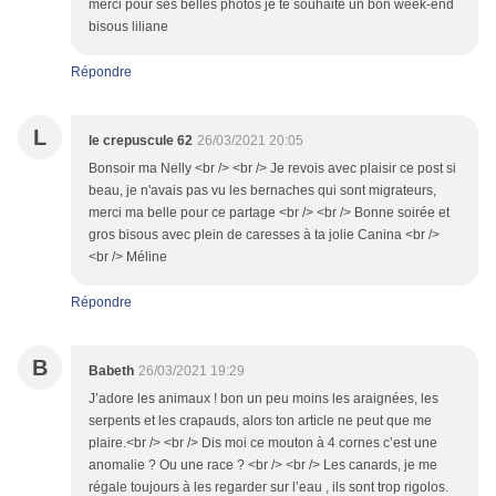
merci pour ses belles photos je te souhaite un bon week-end
bisous liliane
Répondre
L
le crepuscule 62
26/03/2021 20:05
Bonsoir ma Nelly <br /> <br /> Je revois avec plaisir ce post si
beau, je n'avais pas vu les bernaches qui sont migrateurs,
merci ma belle pour ce partage <br /> <br /> Bonne soirée et
gros bisous avec plein de caresses à ta jolie Canina <br />
<br /> Méline
Répondre
B
Babeth
26/03/2021 19:29
J’adore les animaux ! bon un peu moins les araignées, les
serpents et les crapauds, alors ton article ne peut que me
plaire.<br /> <br /> Dis moi ce mouton à 4 cornes c’est une
anomalie ? Ou une race ? <br /> <br /> Les canards, je me
régale toujours à les regarder sur l’eau , ils sont trop rigolos.