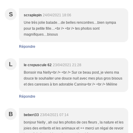
S
scraplepin
24/04/2021 18:06
Une très jolie balade....de belles rencontres....bien sympa
pour ta petite fille....<br /> <br /> tes photos sont
magnifiques....bisous
Répondre
L
le crepuscule 62
23/04/2021 21:28
Bonsoir ma Nelly<br /> <br /> Sur ce beau post, je viens ma
douce te souhaiter une douce nuit avec mes plus gros bisous
et des caresses à ton adorable Canina<br /> <br /> Méline
Répondre
B
bebert33
23/04/2021 07:14
bonjour Nelly , ah oui tes photos de ces fleurs , la nature et les
joies des enfants et les animaux et ++ merci un régal de revoir