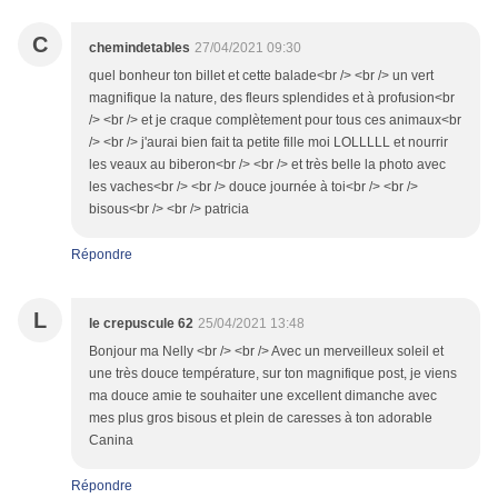
C
chemindetables
27/04/2021 09:30
quel bonheur ton billet et cette balade<br /> <br /> un vert
magnifique la nature, des fleurs splendides et à profusion<br
/> <br /> et je craque complètement pour tous ces animaux<br
/> <br /> j'aurai bien fait ta petite fille moi LOLLLLL et nourrir
les veaux au biberon<br /> <br /> et très belle la photo avec
les vaches<br /> <br /> douce journée à toi<br /> <br />
bisous<br /> <br /> patricia
Répondre
L
le crepuscule 62
25/04/2021 13:48
Bonjour ma Nelly <br /> <br /> Avec un merveilleux soleil et
une très douce température, sur ton magnifique post, je viens
ma douce amie te souhaiter une excellent dimanche avec
mes plus gros bisous et plein de caresses à ton adorable
Canina
Répondre