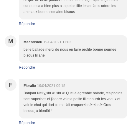
cc que de belle photos tu habite une magnifique région ses
sur que sa a bien plus a ta petite fille les enfants adore les
animaux bonne semaine bisous
Répondre
M
Machrislou
19/04/2021 11:02
belle ballade merci de nous en faire profité bonne journée
bisous liliane
Répondre
F
Floralie
19/04/2021 09:15
Bonjour Nelly,<br /> <br /> Quelle agréable balade, tes photos
sont superbes et j'adore voir ta petite fille nourrir les veaux et
voir le chat qui dort ça me fait craquer<br /> <br /> Gros
bisous, à bientôt !
Répondre