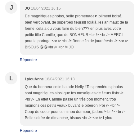
J
JO
18/04/2021 16:15
De magnifiques photos, belle promenade♥ joliment boisé,
bien verdoyant, de superbes fleurs!!! rolàlà, les animaux de la
ferme, cela a dû vous faire du bien??? en plus avec votre
petite fille Camille, que du BONHEUR.<br /> <br /> MERCI
pour le partage.<br /> <br /> Bonne fin de journée<br /> <br />
BISOUS 😘😘<br /> <br /> JO
Répondre
L
LylouAnne
18/04/2021 16:13
Que du bonheur cette balade Nelly ! Tes premières photos
sont magnifiques ainsi que tes mosaïques de fleurs !!<br />
<br /> En effet Camille passe un très bon moment, trop
mignons ces petits veaux buvant le biberon !<br /> <br />
Coup de coeur pour ce minou dormeur, j'adore !<br /> <br />
Belle soirée de dimanche, bisous.<br /> <br /> Lylou
Répondre