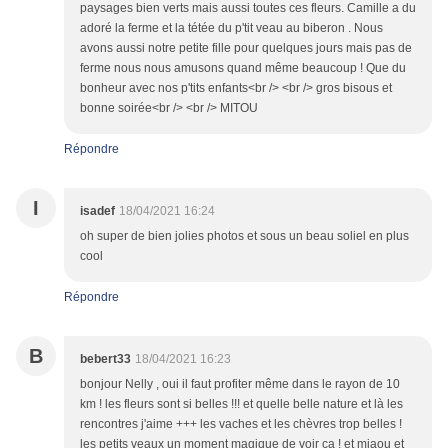
paysages bien verts mais aussi toutes ces fleurs. Camille a du
adoré la ferme et la tétée du p'tit veau au biberon . Nous
avons aussi notre petite fille pour quelques jours mais pas de
ferme nous nous amusons quand même beaucoup ! Que du
bonheur avec nos p'tits enfants<br /> <br /> gros bisous et
bonne soirée<br /> <br /> MITOU
Répondre
I
isadef
18/04/2021 16:24
oh super de bien jolies photos et sous un beau soliel en plus
cool
Répondre
B
bebert33
18/04/2021 16:23
bonjour Nelly , oui il faut profiter même dans le rayon de 10
km ! les fleurs sont si belles !!! et quelle belle nature et là les
rencontres j'aime +++ les vaches et les chèvres trop belles !
les petits veaux un moment magique de voir ça ! et miaou et