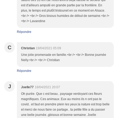
sature des 10 km car nous avons déjà ratissé le secteur qui
est d'ailleurs amputé en grande partie par la frontière. En
plus, le temps est plutôt tristounet en ce moment en Alsace.
<br /> <br /> Gros bisous humides de début de semaine.<br />
<br /> Lavandine
Répondre
C
Christian
19/04/2021 05:09
Une jolie promenade en famille.<br /> <br /> Bonne journée
Nelly.<br /> <br /> Christian
Répondre
J
Joelle77
18/04/2021 20:07
Oh purée. Que c est beau.. paysage verdoyant ces fleurs
magnifiques. Ces animaux. Eux au moins ils n ont pas le
covid.. et faut en prendre plein les yeux.la nature est trop belle
et merci de nous faire ce partage.. ta petite fille a du passer
une belle journée..gbisous et bonne semaine. Joelle