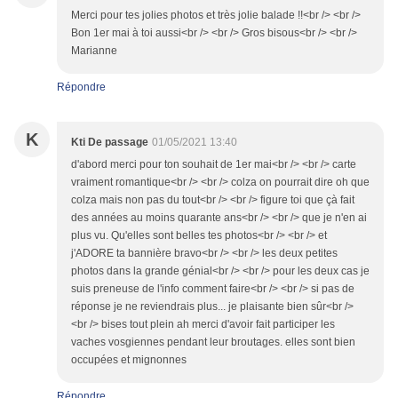
Merci pour tes jolies photos et très jolie balade !!<br /> <br />
Bon 1er mai à toi aussi<br /> <br /> Gros bisous<br /> <br />
Marianne
Répondre
K
Kti De passage
01/05/2021 13:40
d'abord merci pour ton souhait de 1er mai<br /> <br /> carte
vraiment romantique<br /> <br /> colza on pourrait dire oh que
colza mais non pas du tout<br /> <br /> figure toi que çà fait
des années au moins quarante ans<br /> <br /> que je n'en ai
plus vu. Qu'elles sont belles tes photos<br /> <br /> et
j'ADORE ta bannière bravo<br /> <br /> les deux petites
photos dans la grande génial<br /> <br /> pour les deux cas je
suis preneuse de l'info comment faire<br /> <br /> si pas de
réponse je ne reviendrais plus... je plaisante bien sûr<br />
<br /> bises tout plein ah merci d'avoir fait participer les
vaches vosgiennes pendant leur broutages. elles sont bien
occupées et mignonnes
Répondre