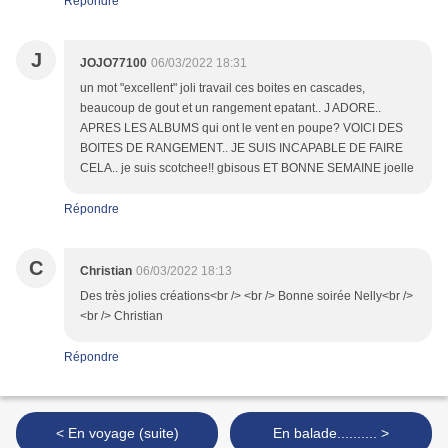
Répondre
J
JOJO77100
06/03/2022 18:31
un mot "excellent" joli travail ces boites en cascades,
beaucoup de gout et un rangement epatant.. J ADORE..
APRES LES ALBUMS qui ont le vent en poupe? VOICI DES
BOITES DE RANGEMENT.. JE SUIS INCAPABLE DE FAIRE
CELA.. je suis scotchee!! gbisous ET BONNE SEMAINE joelle
Répondre
C
Christian
06/03/2022 18:13
Des très jolies créations<br /> <br /> Bonne soirée Nelly<br />
<br /> Christian
Répondre
< En voyage (suite)
En balade.......... >