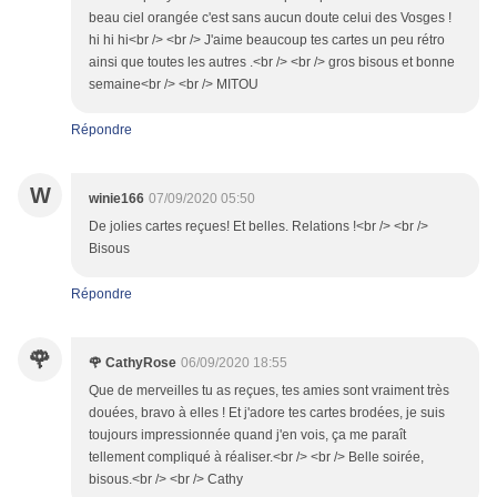
beau ciel orangée c'est sans aucun doute celui des Vosges !
hi hi hi<br /> <br /> J'aime beaucoup tes cartes un peu rétro
ainsi que toutes les autres .<br /> <br /> gros bisous et bonne
semaine<br /> <br /> MITOU
Répondre
W
winie166
07/09/2020 05:50
De jolies cartes reçues! Et belles. Relations !<br /> <br />
Bisous
Répondre
🌹
🌹 CathyRose
06/09/2020 18:55
Que de merveilles tu as reçues, tes amies sont vraiment très
douées, bravo à elles ! Et j'adore tes cartes brodées, je suis
toujours impressionnée quand j'en vois, ça me paraît
tellement compliqué à réaliser.<br /> <br /> Belle soirée,
bisous.<br /> <br /> Cathy